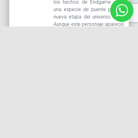
los hechos de Endgame y es
una especie de puente para la
nueva etapa del universo MCU.
Aunque este personaje apareció
por primera vez allá en un lejano
1962 pero […]
LEER MÁS...
5 julio, 2019 |
Tags :
actores
Andrew Russell
Garfield
Nicholas Hammond
Spiderman
Tobey
Maguire
Tom Holland
Vocal Fry