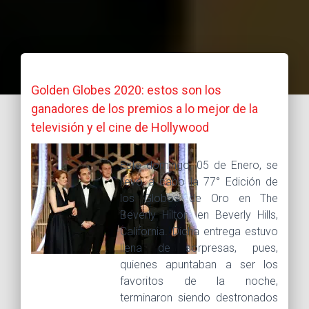
Golden Globes 2020: estos son los
ganadores de los premios a lo mejor de la
televisión y el cine de Hollywood
Este domingo, 05 de Enero, se
llevó a cabo la 77° Edición de
los Globos de Oro en The
Beverly Hilton; en Beverly Hills,
California. Dicha entrega estuvo
llena de sorpresas, pues,
quienes apuntaban a ser los
favoritos de la noche,
terminaron siendo destronados