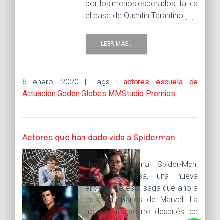
por los menos esperados, tal es
el caso de Quentin Tarantino […]
LEER MÁS...
6 enero, 2020 |
Tags :
actores
escuela de
Actuación
Goden Globes
MMStudio
Premios
Actores que han dado vida a Spiderman
Hoy se estrena Spider-Man:
Lejos de casa, una nueva
entrega de esta saga que ahora
está en manos de Marvel. La
historia transcurre después de