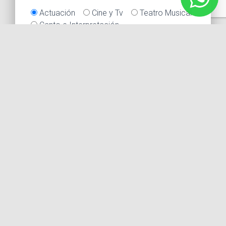
Actuación
Cine y Tv
Teatro Musical
Canto e Interpretación
Ciclo Agosto-Diciembre Presencial
Talleres Online
Su mensaje
Tu fotografía