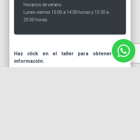
Horarios de verano
Lunes viernes 10:00 a 14:00 horas y 15:30 a
20:00 horas
Haz click en el taller para obtener más
información.
Horario
Taller
Maestro
Lunes
10:00 a
Teatro Musical 30
Tanya
13:30 Hrs
y +
Valenzuela
16:00 a
Teatro Musical
Ale
20:00 Hrs
Infantil
Velázquez