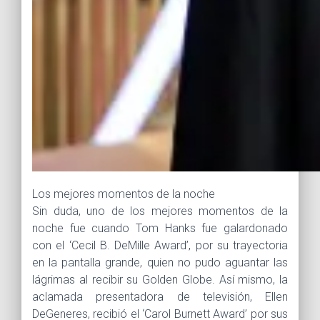
Los mejores momentos de la noche
Sin duda, uno de los mejores momentos de la
noche fue cuando Tom Hanks fue galardonado
con el ‘Cecil B. DeMille Award’, por su trayectoria
en la pantalla grande, quien no pudo aguantar las
lágrimas al recibir su Golden Globe. Así mismo, la
aclamada presentadora de televisión, Ellen
DeGeneres, recibió el ‘Carol Burnett Award’ por sus