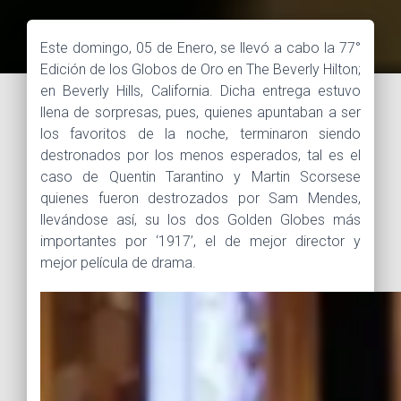
Este domingo, 05 de Enero, se llevó a cabo la 77°
Edición de los Globos de Oro en The Beverly Hilton;
en Beverly Hills, California. Dicha entrega estuvo
llena de sorpresas, pues, quienes apuntaban a ser
los favoritos de la noche, terminaron siendo
destronados por los menos esperados, tal es el
caso de Quentin Tarantino y Martin Scorsese
quienes fueron destrozados por Sam Mendes,
llevándose así, su los dos Golden Globes más
importantes por ‘1917’, el de mejor director y
mejor película de drama.