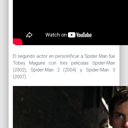
El segundo actor en personificar a Spider Man fue
Tobey Maguire con tres películas Spider-Man
(2002), Spider-Man 2 (2004) y Spider-Man 3
(2007).