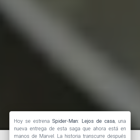
Hoy se estrena
Spider-Man: Lejos de casa
, una
nueva entrega de esta saga que ahora está en
manos de Marvel. La historia transcurre después