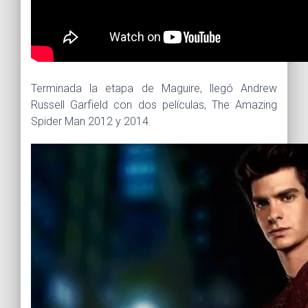
Terminada la etapa de Maguire, llegó Andrew
Russell Garfield con dos películas, The Amazing
Spider Man 2012 y 2014.