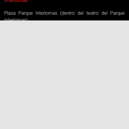
Interlomas
Plaza Parque Interlomas (dentro del teatro del Parque
Interlomas)
Av. Jesús del Monte 41 Hacienda de las Palmas 52764,
Méx.
T. 55 5247 5267
Lomas
Avenida Paseo de las Palmas 781
Alcaldia: Miguel Hidalgo (Carso Plaza Palmas) CDMX
T. 55 5035 0809