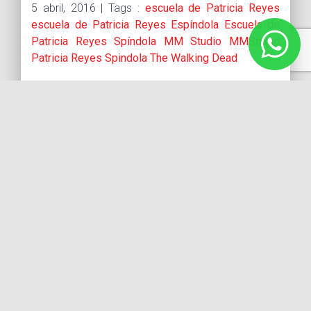
5 abril, 2016 |
Tags :
escuela de Patricia Reyes
escuela de Patricia Reyes Espíndola
Escuela de
Patricia Reyes Spíndola
MM Studio
MMStudio
Patricia Reyes Spindola
The Walking Dead
¡Confirmado! Patricia Reyes Spíndola
participará en «The Walking Dead»
Luego del éxito de su
participación en el spin off «Fear
The Walking Dead» Patricia
Reyes Spíndola participará en
la séptima temporada de la
serie, así fue confirmado ayer
por la propia actriz y por
Televisa Espectáculos. La actriz
define esta invitación como un