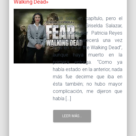
Walking Dead»
Será sólo un capítulo, pero el
personaje de Griselda Salazar,
interpretado por Patricia Reyes
Spíndola, aparecerá una vez
más en “Fear the Walking Dead”,
aunque haya muerto en la
primera entrega. “Como ya
había estado en la anterior, nada
más fue decirme que iba en
ésta también; no hubo mayor
complicación, me dijeron que
había […]
LEER MÁS...