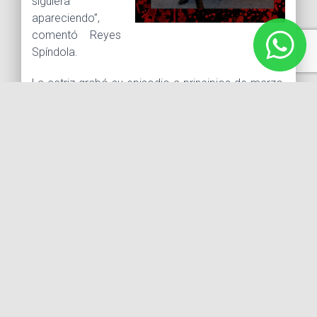
siguiera
apareciendo”,
comentó Reyes
Spíndola.
La actriz grabó su episodio a principios de marzo,
en locaciones de Ensenada y Rosarito.
“Estuve con Rubén Blades, fueron escenas muy
bonitas, pero no puedo contar más hasta que no
se transmita”.
Si bien a partir de este personaje ha podido hacer
casting para otros proyectos en Estados Unidos,
dijo, no se ha dedicado a ellos al 100%, debido a
los compromisos que tiene en México con la
telenovela “Un camino hacia el destino”, pero
negocia en tanto dos películas.