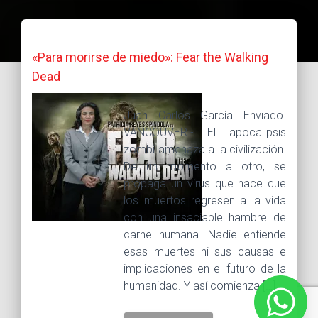
«Para morirse de miedo»: Fear the Walking
Dead
Juan Carlos García Enviado.
VANCOUVER.- El apocalipsis
zombi amenaza a la civilización.
De un momento a otro, se
propaga un virus que hace que
los muertos regresen a la vida
con una insaciable hambre de
carne humana. Nadie entiende
esas muertes ni sus causas e
implicaciones en el futuro de la
humanidad. Y así comienza […]