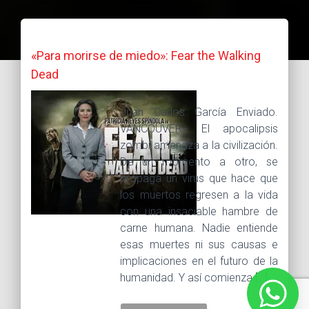
«Para morirse de miedo»: Fear the Walking
Dead
Juan Carlos García Enviado.
VANCOUVER.- El apocalipsis
zombi amenaza a la civilización.
De un momento a otro, se
propaga un virus que hace que
los muertos regresen a la vida
con una insaciable hambre de
carne humana. Nadie entiende
esas muertes ni sus causas e
implicaciones en el futuro de la
humanidad. Y así comienza […]