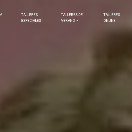
&M
TALLERES
TALLERES DE
TALLERES
ESPECIALES
VERANO
ONLINE