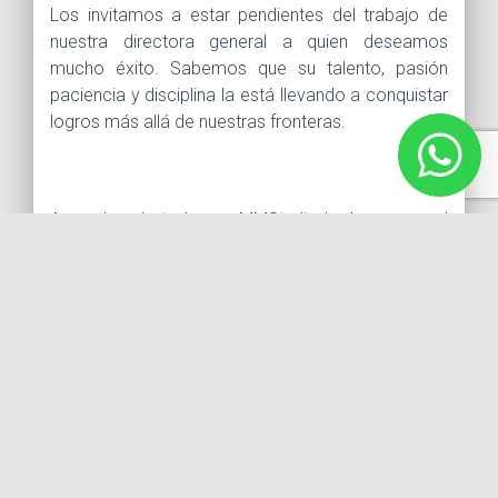
Los invitamos a estar pendientes del trabajo de
nuestra directora general a quien deseamos
mucho éxito. Sabemos que su talento, pasión
paciencia y disciplina la está llevando a conquistar
logros más allá de nuestras fronteras.
A nombre de todos en MMStudio le deseamos el
mayor de los éxitos. Sabemos que en Colombia
quedarán encantados con su trabajo. Deseamos
que esto sirva de inspiración para todos nuestros
alumnos.
Comparte esto: