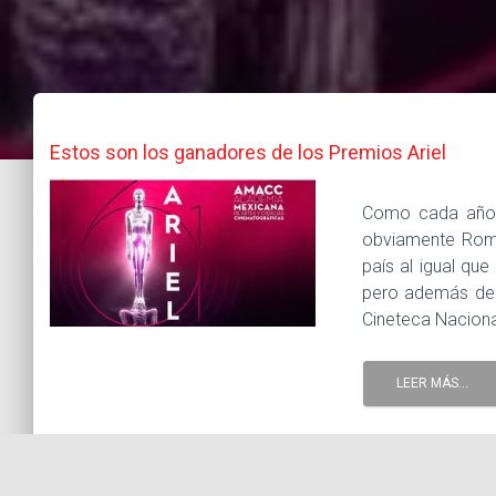
Estos son los ganadores de los Premios Ariel
Como cada año l
obviamente Roma
país al igual que
pero además de R
Cineteca Nacional
LEER MÁS...
25 junio, 2019 |
Tags :
Ariel 2019
Arieles
Cineteca Naciona