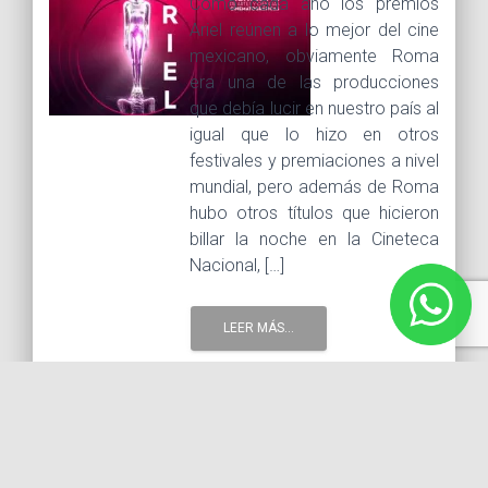
Como cada año los premios
Ariel reúnen a lo mejor del cine
mexicano, obviamente Roma
era una de las producciones
que debía lucir en nuestro país al
igual que lo hizo en otros
festivales y premiaciones a nivel
mundial, pero además de Roma
hubo otros títulos que hicieron
billar la noche en la Cineteca
Nacional, […]
LEER MÁS...
25 junio, 2019 |
Tags :
Ariel 2019
Arieles
Cineteca
Nacional
ganadores
Roma