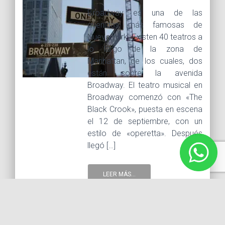
Broadway es una de las
avenidas más famosas de
Nueva York. Existen 40 teatros a
lo largo de la zona de
Manhattan, de los cuales, dos
están sobre la avenida
Broadway. El teatro musical en
Broadway comenzó con «The
Black Crook», puesta en escena
el 12 de septiembre, con un
estilo de «operetta». Después
llegó […]
LEER MÁS...
19 noviembre, 2019 |
Tags :
Broadway
la cuna del