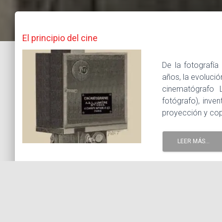
El principio del cine
De la fotografí
años, la evolució
cinematógrafo 
fotógrafo), inve
proyección y cop
LEER MÁS...
5 noviembre, 2019 |
Tags :
ciematógrafo de los herma
cinematográfo
cinematografo Lumier
comienzo del cine
I