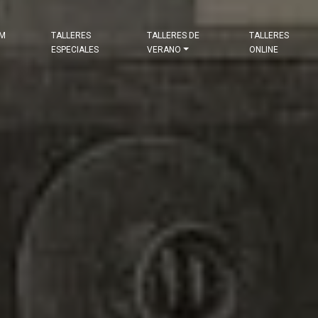
&M
TALLERES
TALLERES DE
TALLERES
ESPECIALES
VERANO
ONLINE