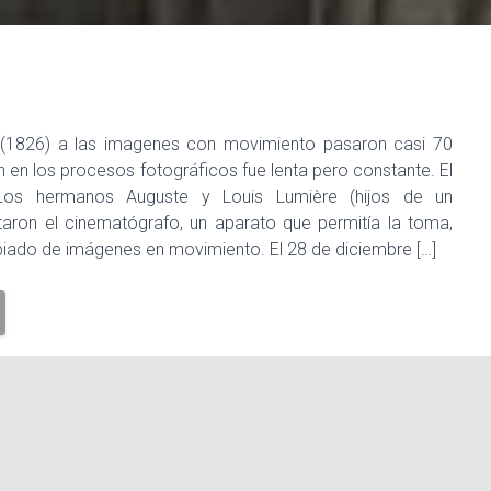
a (1826) a las imagenes con movimiento pasaron casi 70
n en los procesos fotográficos fue lenta pero constante. El
Los hermanos Auguste y Louis Lumière (hijos de un
ntaron el cinematógrafo, un aparato que permitía la toma,
iado de imágenes en movimiento. El 28 de diciembre […]
nos Lumier
cine en blanco y negro
cine mudo
cine silente
nicios del cine
Principios del cine