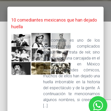
10 comediantes mexicanos que han dejado
huella
La comedia es uno de los
géneros más complicados
porque no se trata de reír, sino
de provocar una carcajada en el
espectador y en México
tenemos grandes cómicos,
muchos de ellos han dejado una
huella imborrable en la historia
del espectáculo y de la gente. A
continuación te mencionamos
algunos nombres, si crees que
[…]