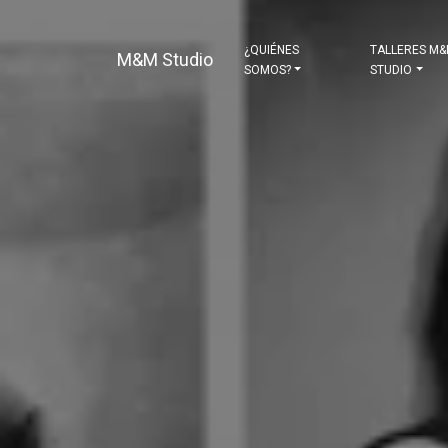
¿QUIÉNES
TALLERES M
M&M Studio
SOMOS?
STUDIO