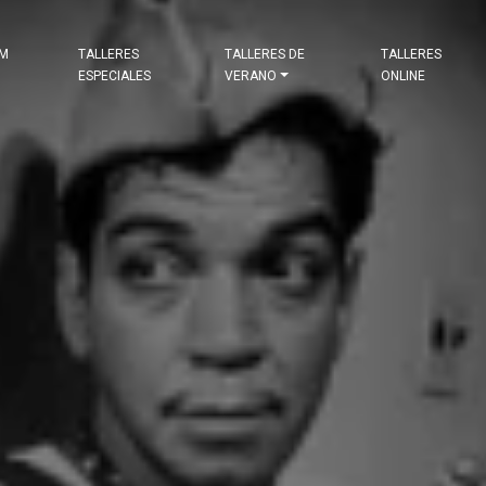
&M
TALLERES
TALLERES DE
TALLERES
ESPECIALES
VERANO
ONLINE