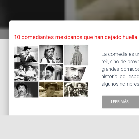
10 comediantes mexicanos que han dejado huella
La comedia es u
reír, sino de pr
grandes cómicos,
historia del es
algunos nombres,
LEER MÁS...
26 noviembre, 2014 |
Tags :
Cantinflas
Chespirito
cine
Reyes Spíndola
Germán Valdez
Roberto Gómez Bolaños