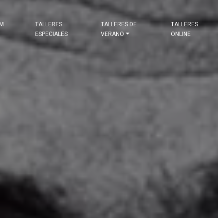
&M
TALLERES
TALLERES DE
TALLERES
ESPECIALES
VERANO
ONLINE