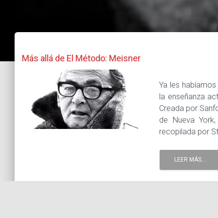
Más allá de El Método: Meisner
Ya les habíamos 
la enseñanza ac
Creada por Sanfo
de Nueva York,
recopilada por Sta
LEER MÁS...
19 septiembre, 2014 |
Tags :
discípulos
Método Meisne
Theatre
Tres principios