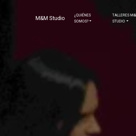
¿QUIÉNES
TALLERES M
M&M Studio
SOMOS?
STUDIO