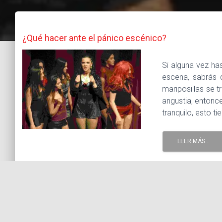
¿Qué hacer ante el pánico escénico?
Si alguna vez ha
escena, sabrás 
mariposillas se 
angustia, entonc
tranquilo, esto ti
LEER MÁS...
1 junio, 2021 |
Tags :
actuación
ensayo
escuela de Actua
Spíndola
Escuelas de actuación en Mexico
miedo escéni