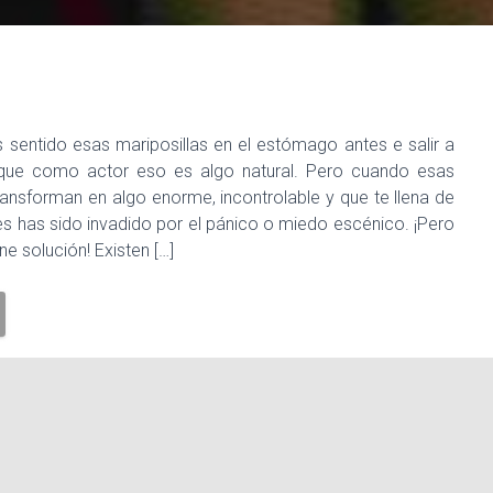
s sentido esas mariposillas en el estómago antes e salir a
que como actor eso es algo natural. Pero cuando esas
transforman en algo enorme, incontrolable y que te llena de
es has sido invadido por el pánico o miedo escénico. ¡Pero
ene solución! Existen […]
ción
escuela de actuación cdmx
Escuela de Patricia Reyes
co
pánico escénico
teatro