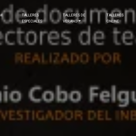
&M
TALLERES
TALLERES DE
TALLERES
ESPECIALES
VERANO
ONLINE