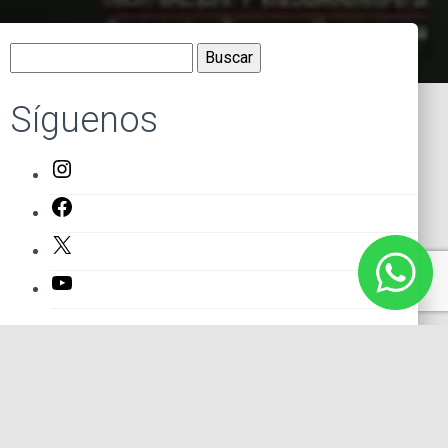
Buscar:
Síguenos
Instagram
Facebook
X
YouTube
Entradas recientes
El primer actor mexicano que protagonizó un montaje en