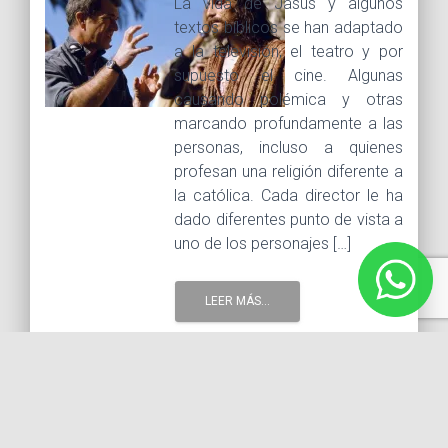
La vida de Jasús y algunos
textos bíblicos se han adaptado
a la televisión, el teatro y por
supuesto el cine. Algunas
causando polémica y otras
marcando profundamente a las
personas, incluso a quienes
profesan una religión diferente a
la católica. Cada director le ha
dado diferentes punto de vista a
uno de los personajes […]
LEER MÁS...
20 abril, 2019 |
Tags :
cine semana santa
historias
épicas
semana santa