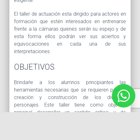
exigente.
El taller de actuación esta dirigido para actores en
formación que estén interesados en entrenarse
frente a la cámaras quienes serán su espejo y de
esta forma ellos podrán ver sus aciertos y
equivocaciones en cada una de sus
interpretaciones.
OBJETIVOS
Brindarle a los alumnos principiantes las
herramientas necesarias que se requieren para la
creación y construcción de los diversos
personajes. Este taller tiene como objetivo
principal desarrollar un sentido crítico y de
autoanálisis en cada uno de ellos, esto les
permitirá realizar escenas creíbles y cargadas de
la veracidad emocional necesaria para convencer