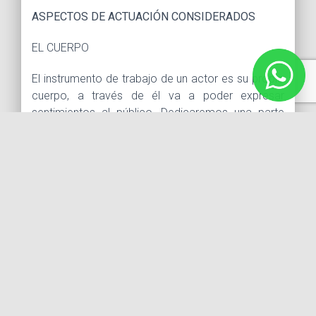
ASPECTOS DE ACTUACIÓN CONSIDERADOS
EL CUERPO
El instrumento de trabajo de un actor es su propio
cuerpo, a través de él va a poder expresar
sentimientos al público. Dedicaremos una parte
del trabajo a su entrenamiento físico. El estudiante
aprenderá a tener un control de su energía, un
dominio de su voz, y la capacidad corporal de
interpretar diversos personajes.
LAS EMOCIONES
La materia de trabajo del actor son las
emociones. En este taller realizaremos una serie
de ejercicios dirigidos a poner en contacto al
estudiante con sus emociones, para que las pueda
poner al servicio de los personajes que interprete.