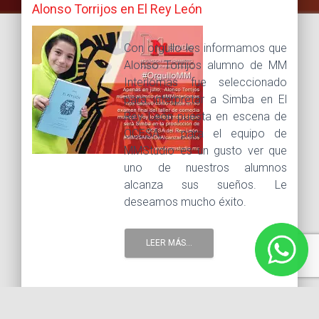
Alonso Torrijos en El Rey León
Con orgullo les informamos que
Alonso Torrijos alumno de MM
Interlomas fue seleccionado
para interpretar a Simba en El
Rey León puesta en escena de
OCESA, para el equipo de
MMStudio es un gusto ver que
uno de nuestros alumnos
alcanza sus sueños. Le
deseamos mucho éxito.
LEER MÁS...
8 agosto, 2016 |
Tags :
actor
El Rey León
escuela
de Patricia Reyes
escuela de Patricia Reyes