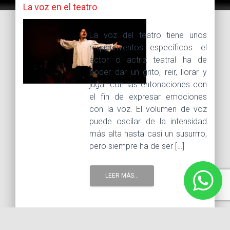
La voz en el teatro
La voz del teatro tiene unos
requerimientos específicos: el
actor o actriz teatral ha de
poder dar un grito, reir, llorar y
jugar con las entonaciones con
el fin de expresar emociones
con la voz. El volumen de voz
puede oscilar de la intensidad
más alta hasta casi un susurrro,
pero siempre ha de ser […]
LEER MÁS...
18 mayo, 2021 |
Tags :
escuela de actuación cdmx
Escuela de actuación en línea
Escuela de actuación