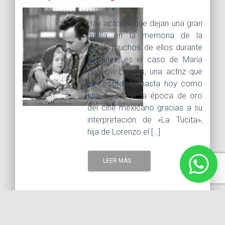
Hay actores que dejan una gran
huella en la memoria de la
gente, muchos de ellos durante
su niñez, es el caso de María
Eugenia Llamas, una actriz que
es recordada hasta hoy como
una figura de la época de oro
del cine mexicano gracias a su
interpretación de «La Tucita»,
hija de Lorenzo el […]
LEER MÁS...
5 septiembre, 2014 |
Tags :
actriz
filmografía
La
Tucita
Los Tres Huastecos
María Eugenia Llamas
Pedro Infante