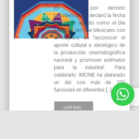
En 2018, por decreto
presidencial, se declaró la fecha
del 15 de agosto como el Día
Nacional del Cine Mexicano con
el objetivo de “reconocer el
aporte cultural e ideológico de
la producción cinematográfica
nacional y promover estímulos
para la industria”. Para
celebrarlo IMCINE ha planeado
un día con más de 200
funciones en diferentes […]
LEER MÁS...
15 agosto, 2019 |
Tags :
Cine mexicano
Cine