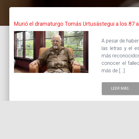
Murió el dramaturgo Tomás Urtusástegui a los 87 
A pesar de haber
las letras y el
más reconocidos 
conocer el falle
más de […]
LEER MÁS...
9 abril, 2020 |
Tags :
actuación
escuela de actuación cd
MMStudio
Tomás Urtusástegui