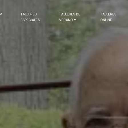
&M
TALLERES
TALLERES DE
TALLERES
ESPECIALES
VERANO
ONLINE