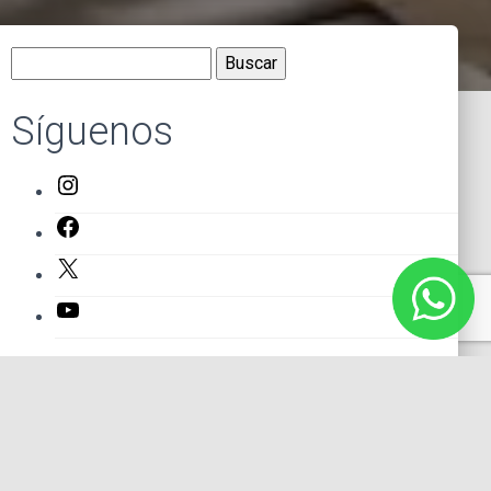
Buscar:
Síguenos
Instagram
Facebook
X
YouTube
Entradas recientes
El primer actor mexicano que protagonizó un montaje en