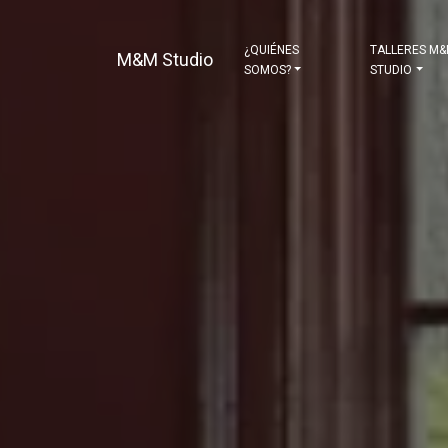
¿QUIÉNES
TALLERES M
M&M Studio
SOMOS?
STUDIO