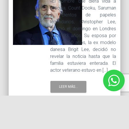
«El hombre que diera vida a
Drácula, Count Dooku, Saruman
y cientos de papeles
legendarios, Christopher Lee,
falleció el domingo en Londres
a los 93 años. Su esposa por
más de 50 años, la ex modelo
danesa Brigit Lee, decidió no
revelar la noticia hasta que la
familia estuviera enterada. El
actor veterano estuvo en […]
LEER MÁS...
12 junio, 2015 |
Tags :
Christopher Lee
Drácula
El
señor de los anillos
Frankenstein
Saruman