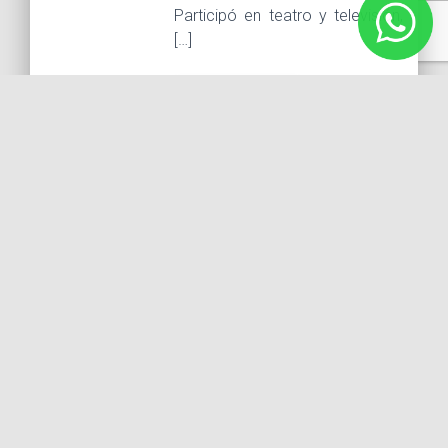
Participó en teatro y televisión,
[…]
LEER MÁS...
22 marzo, 2016 |
Tags :
actor
Chatanuga
Chattanooga
cine
escuela de Patricia Reyes
escuela de Patricia Reyes Espíndola
MM Studio
MMStudio
Patricia Reyes Spindola
Pedro Weber
"Chatanuga"