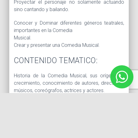
Proyectar el personaje no solamente actuando
sino cantando y bailando.
Conocer y Dominar diferentes géneros teatrales,
importantes en la Comedia
Musical.
Crear y presentar una Comedia Musical.
CONTENIDO TEMATICO:
Historia de la Comedia Musical, sus orígenes y
crecimiento, conocimiento de autores, directores,
músicos, coreógrafos, actrices y actores.
Apreciación y análisis de diferentes musicales.
ACTUACION:
Técnicas de actuación, manejo de emociones,
análisis de texto y personaje.
Expresión Corporal, proyección de personaje.
CANTO Y DANZA: