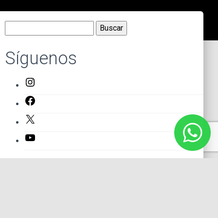
Buscar:
Síguenos
Instagram
Facebook
X
YouTube
Entradas recientes
El primer actor mexicano que protagonizó un montaje en