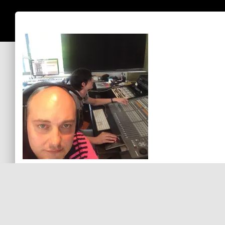
Vico Rubín
Sin comentarios aún
Debes
ingresar
para comentar.