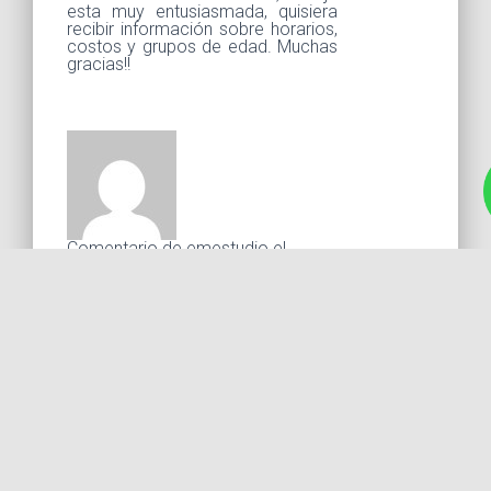
esta muy entusiasmada, quisiera
recibir información sobre horarios,
costos y grupos de edad. Muchas
gracias!!
Comentario de emestudio el
23 febrero, 2018 a las 11:50
pm
Con gusto, enviaremos
información a tu correo
Debes
ingresar
para comentar.