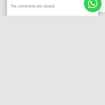
The comments are closed.
Buscar:
Síguenos
Instagram
Facebook
X
YouTube
Entradas recientes