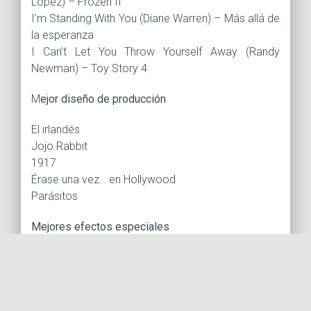
Lopez) – Frozen II
I’m Standing With You (Diane Warren) – Más allá de
la esperanza
I Can’t Let You Throw Yourself Away (Randy
Newman) – Toy Story 4
M
ejor diseño de producción
El irlandés
Jojo Rabbit
1917
Érase una vez… en Hollywood
Parásitos
Mejores efectos especiales
Vengadores: Endgame
El irlandés
El Rey León
1917