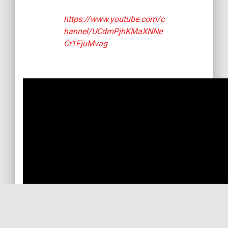
https://www.youtube.com/c
hannel/UCdmPjhKMaXNNe
Cr1FjuMvag