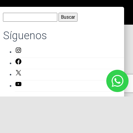
Buscar:
Síguenos
Instagram
Facebook
X
YouTube
Entradas recientes
El primer actor mexicano que protagonizó un montaje en