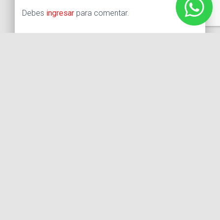
Debes
ingresar
para comentar.
Buscar:
Síguenos
Instagram
Facebook
X
YouTube
Entradas recientes