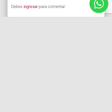
Debes
ingresar
para comentar.
Buscar:
Síguenos
Instagram
Facebook
X
YouTube
Entradas recientes