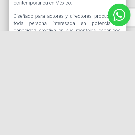
contemporánea en México.
Diseñado para actores y directores, productores,
toda persona interesada en potenciar la
capacidad creativa en sus montajes escénicos,
generando propuestas de alto nivel artístico.
TEMARIO
¿Qué es el espacio escénico?
Tipos de espacio escénico
¿Qué es la dirección de escena?
Historia de la dirección
Director de escena Contemporáneo
Teatro Naturalista y Constructivismo