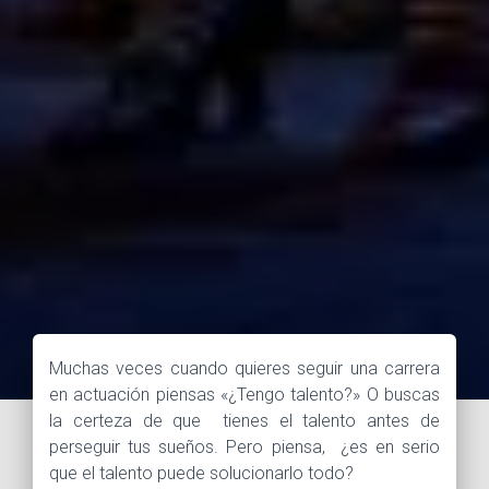
Muchas veces cuando quieres seguir una carrera
en actuación piensas «¿Tengo talento?» O buscas
la certeza de que tienes el talento antes de
perseguir tus sueños. Pero piensa, ¿es en serio
que el talento puede solucionarlo todo?