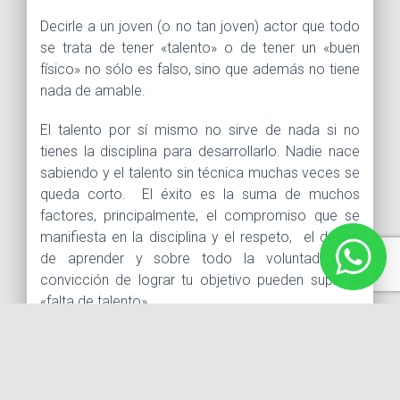
Decirle a un joven (o no tan joven) actor que todo
se trata de tener «talento» o de tener un «buen
físico» no sólo es falso, sino que además no tiene
nada de amable.
El talento por sí mismo no sirve de nada si no
tienes la disciplina para desarrollarlo. Nadie nace
sabiendo y el talento sin técnica muchas veces se
queda corto. El éxito es la suma de muchos
factores, principalmente, el compromiso que se
manifiesta en la disciplina y el respeto, el deseo
de aprender y sobre todo la voluntad y la
convicción de lograr tu objetivo pueden suplir la
«falta de talento» .
Lograr tus metas es un compromiso que requiere
un esfuerzo diario para que todo se dé conforme
lo deseas. Como nuestra Directora General