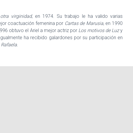
otra virginidad
, en 1974. Su trabajo le ha valido varias
mejor coactuación femenina por
Cartas de Marusia
, en 1990
996 obtuvo el Ariel a mejor actriz por
Los motivos de Luz
y
Igualmente ha recibido galardones por su participación en
y
Rafaela.
 de Artes y Ciencias Cinematográficas (
AMACC
) y es
I
). En la primera mitad de la década de 1990 inauguró su
a a través de talleres y tiene planteles en Puebla y la Ciudad
peró y finalmente la ayudó a escribir su primer libro,
La
e padecimiento y relata otras situaciones de su vida.