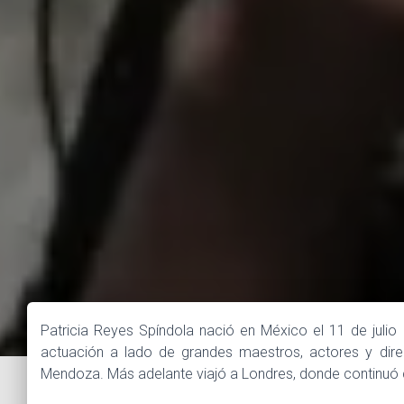
Patricia Reyes Spíndola nació en México el 11 de juli
actuación a lado de grandes maestros, actores y dire
Mendoza. Más adelante viajó a Londres, donde continuó 