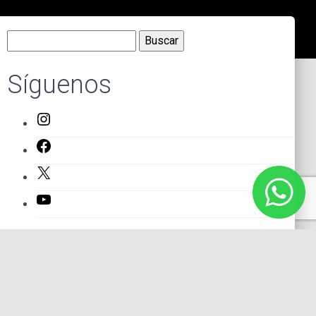
Buscar:
Síguenos
Instagram
Facebook
X
YouTube
Entradas recientes
El primer actor mexicano que protagonizó un montaje en