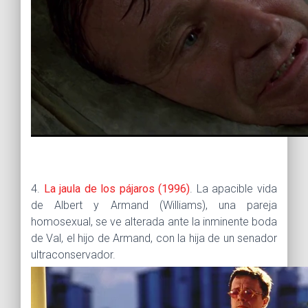
4.
La jaula de los pájaros (1996)
. La apacible vida
de Albert y Armand (Williams), una pareja
homosexual, se ve alterada ante la inminente boda
de Val, el hijo de Armand, con la hija de un senador
ultraconservador.