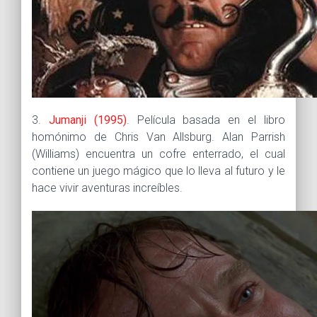
3.
Jumanji (1995)
. Película basada en el libro
homónimo de Chris Van Allsburg. Alan Parrish
(Williams) encuentra un cofre enterrado, el cual
contiene un juego mágico que lo lleva al futuro y le
hace vivir aventuras increíbles.