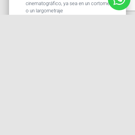
cinematográfico, ya sea en un cortometraje
o un largometraje
REQUISITOS
Lectura y firma de enterado(a), del Plan de
Estudios y Reglamento de MM Studio, así como
de todas las condiciones administrativas y
económicas de la relación Estudiante-MM Studio
Puntualidad al comienzo de la sesión
Tener cuenta vigente de Whatsapp, para integrarse
a un grupo creado expresamente para el taller,
donde se publique información y se distribuyan los
materiales, libretos, etc. en forma electrónica,
Llevar el material de trabajo auxiliar para la
correcta aplicación de los ejercicios en clase.
Llevar a cada una de las sesiones material con