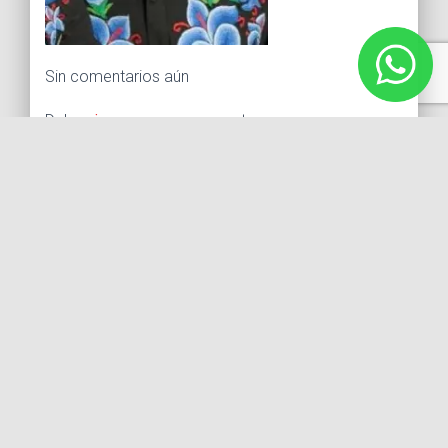
Sin comentarios aún
Debes
ingresar
para comentar.
Buscar:
Síguenos
Instagram
Facebook
X
YouTube