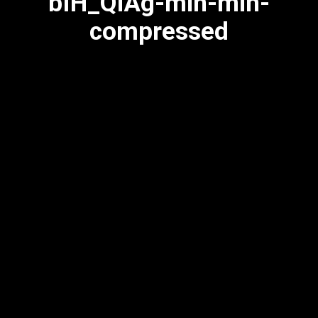
bIH_QiAg-min-min-
compressed