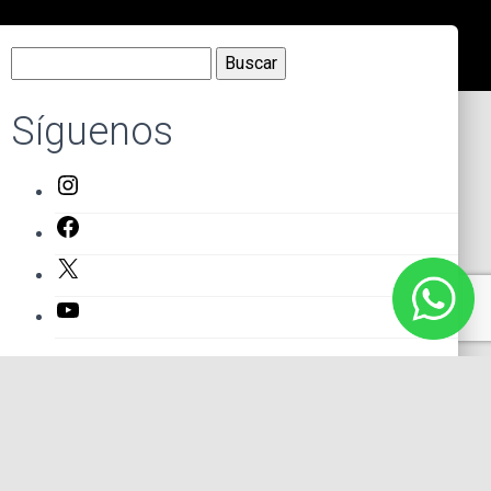
Buscar:
Síguenos
Instagram
Facebook
X
YouTube
Entradas recientes
El primer actor mexicano que protagonizó un montaje en