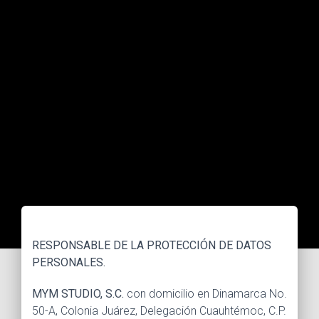
RESPONSABLE DE LA PROTECCIÓN DE DATOS
PERSONALES.
MYM STUDIO, S.C.
con domicilio en Dinamarca No.
50-A, Colonia Juárez, Delegación Cuauhtémoc, C.P.